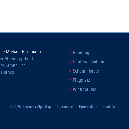
ule Michael Bergmann
Rundflüge
er Alpenflug GmbH
Pilotenausbildung
er Straße 17a
Scheininhaber
 Durach
Flugplatz
Wir über uns
© 2026 Deutscher Alpenflug
|
Impressum
|
Datenschutz
|
made by ...