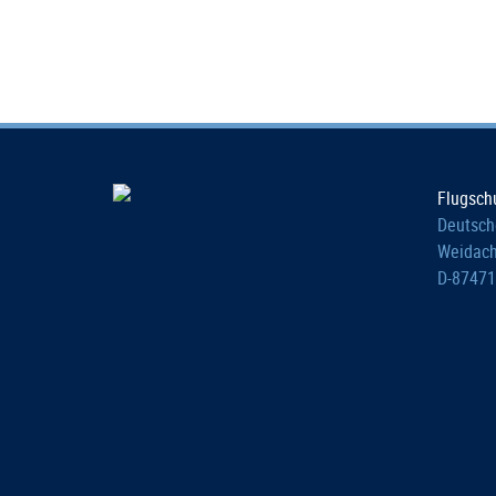
Flugsch
Deutsch
Weidach
D-87471