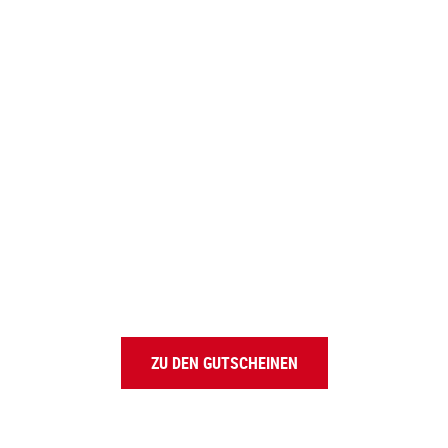
ALPENRUNDFLUG
GESCHENK­GUTSCHEIN
SCHÖNHEIT DER ALLGÄUER ALPEN GENIESSE
ZU DEN GUTSCHEINEN