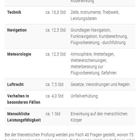
Ruderwirkung
Technik
ca. 10,0 Std
Zelle, Instrumente, Triebwerk,
Leistungsdaten
Navigation
ca. 12,5 Std
Grundlagen Navigation,
Funknavigation, Kursberechnung,
Flugvorbereitung, -durchführung
Meteorologie
ca. 12,5 Std
Atmosphäre, Wetterlagen,
Wettererscheinungen,
Wetterberatung zur
Flugvorbereitung, Gefahren
Luftrecht
ca. 7,5 Std
Gesetze, Verordnungen und Regeln
Verhalten in
ca. 4,0 Std
Unfallverhütung
besonderen Fällen
Menschliche
ca. 1 Std
Einwirkung auf den menschlichen
Leistungsfähigkeit
Körper
Bei der theoretischen Prüfung werden pro Fach 40 Fragen gestellt, wovon 75