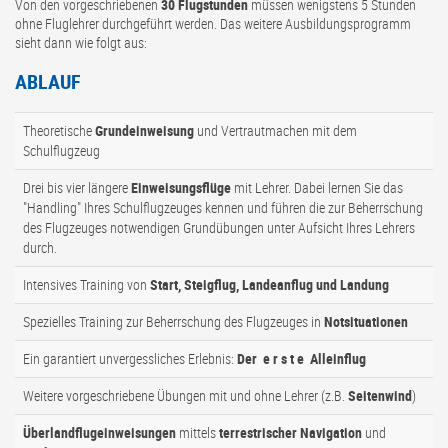
Von den vorgeschriebenen
30 Flugstunden
müssen wenigstens 5 Stunden
ohne Fluglehrer durchgeführt werden. Das weitere Ausbildungsprogramm
sieht dann wie folgt aus:
ABLAUF
Theoretische
Grundeinweisung
und Vertrautmachen mit dem
Schulflugzeug
Drei bis vier längere
Einweisungsflüge
mit Lehrer. Dabei lernen Sie das
"Handling" Ihres Schulflugzeuges kennen und führen die zur Beherrschung
des Flugzeuges notwendigen Grundübungen unter Aufsicht Ihres Lehrers
durch.
Intensives Training von
Start, Steigflug, Landeanflug und Landung
Spezielles Training zur Beherrschung des Flugzeuges in
Notsituationen
Ein garantiert unvergessliches Erlebnis:
Der e r s t e Alleinflug
Weitere vorgeschriebene Übungen mit und ohne Lehrer (z.B.
Seitenwind
)
Überlandflugeinweisungen
mittels
terrestrischer Navigation
und