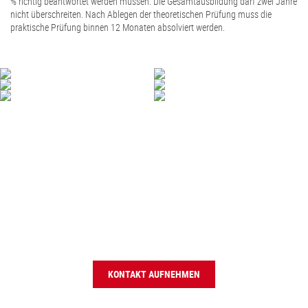
% richtig beantwortet werden müssen. Die Gesamtausbildung darf zwei Jahre
nicht überschreiten. Nach Ablegen der theoretischen Prüfung muss die
praktische Prüfung binnen 12 Monaten absolviert werden.
Haben Sie Fragen?
... ODER HABEN WIR IHR INTERESSE GEWECKT?
So nehmen Sie doch ganz einfach Kontakt mit uns auf. Wir beantworten
gerne Ihre Fragen oder helfen Ihnen weiter. Rufen Sie uns an (Telefon +49 831
5700414) oder schreiben sie uns eine E-Mail.
KONTAKT AUFNEHMEN